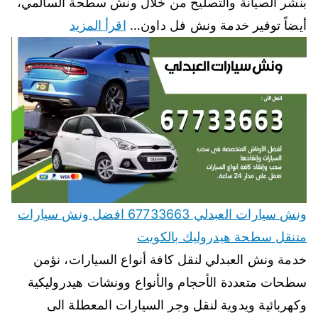
بنشر الصيانة والتصليح من خلال ونش سطحة السالمي،
أيضاً توفير خدمة ونش فل داون…
اقرأ المزيد
ونش سيارات العبدلي 67733663 افضل ونش سيارات
متنقل سطحة هيدروليك بالكويت
خدمة ونش العبدلي لنقل كافة أنواع السيارات، نؤمن
سطحات متعددة الأحجام والأنواع وونشات هيدروليكية
وكهربائية ويدوية لنقل وجر السيارات المعطلة الى