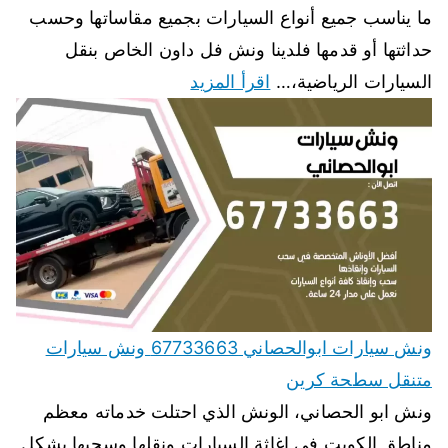
ما يناسب جميع أنواع السيارات بجميع مقاساتها وحسب
حداثتها أو قدمها فلدينا ونش فل داون الخاص بنقل
السيارات الرياضية،…
اقرأ المزيد
ونش سيارات ابوالحصاني 67733663 ونش سيارات
متنقل سطحة كرين
ونش ابو الحصاني، الونش الذي احتلت خدماته معظم
مناطق الكويت في إغاثة السيارات ونقلها وسحبها بشكل