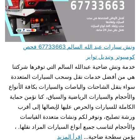
ونش سيارات عبد الله السالم 67733663 فحص
كومبيوتر وتبديل تواير
خدمة ونش ضاحية عبدالله السالم التي توفرها شركتنا
هي من أفضل خدمات نقل وسحب السيارات المتعددة
سواء بنقل الشاحنات والباصات والسيارات بكافة الأنواع
والأحجام والسيارات الرياضية والسباق، كنا نؤمن حماية
الكاملة للسيارات والحرص عليها لإيصالها إلى أقرب
ورشة تصليح، ونوفر لكم ونشات متعددة القياسات
والأحجام لتناسب جميع أنواع السيارات المراد نقلها. ،
يؤمن سطحة ضاحية…
اقرأ المزيد