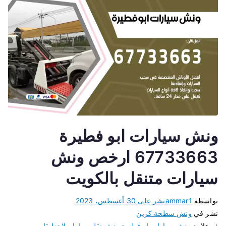
ونش سيارات ابو فطيرة
67733663 ارخص ونش
سيارات متنقل بالكويت
بواسطة
ammar1
نشر على
30 أغسطس، 2023
نشر في
ونش سطحة كرين
ذو علامة
ونش سيارات ابوفطيرة
،
ونش نقل سيارات
لا تعليقات