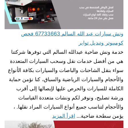
ونش سيارات عبد الله السالم 67733663 فحص
كومبيوتر وتبديل تواير
خدمة ونش ضاحية عبدالله السالم التي توفرها شركتنا
هي من أفضل خدمات نقل وسحب السيارات المتعددة
سواء بنقل الشاحنات والباصات والسيارات بكافة الأنواع
والأحجام والسيارات الرياضية والسباق، كنا نؤمن حماية
الكاملة للسيارات والحرص عليها لإيصالها إلى أقرب
ورشة تصليح، ونوفر لكم ونشات متعددة القياسات
والأحجام لتناسب جميع أنواع السيارات المراد نقلها. ،
يؤمن سطحة ضاحية…
اقرأ المزيد