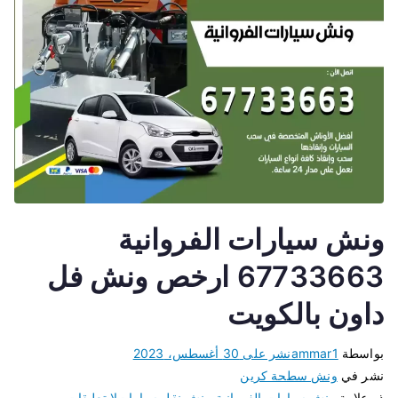
ونش سيارات الفروانية
67733663 ارخص ونش فل
داون بالكويت
بواسطة
ammar1
نشر على
30 أغسطس، 2023
نشر في
ونش سطحة كرين
ذو علامة
ونش سيارات الفروانية
،
ونش نقل سيارات
لا تعليقات