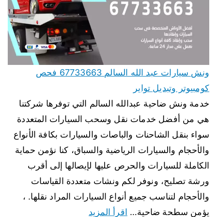
ونش سيارات عبد الله السالم 67733663 فحص
كومبيوتر وتبديل تواير
خدمة ونش ضاحية عبدالله السالم التي توفرها شركتنا
هي من أفضل خدمات نقل وسحب السيارات المتعددة
سواء بنقل الشاحنات والباصات والسيارات بكافة الأنواع
والأحجام والسيارات الرياضية والسباق، كنا نؤمن حماية
الكاملة للسيارات والحرص عليها لإيصالها إلى أقرب
ورشة تصليح، ونوفر لكم ونشات متعددة القياسات
والأحجام لتناسب جميع أنواع السيارات المراد نقلها. ،
يؤمن سطحة ضاحية…
اقرأ المزيد