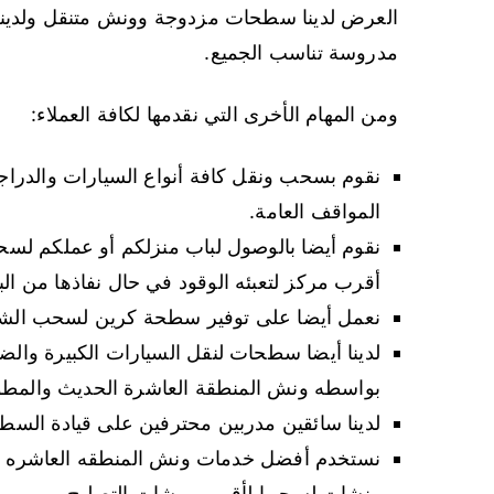
العرض لدينا سطحات مزدوجة وونش متنقل ولدينا
مدروسة تناسب الجميع.
ومن المهام الأخرى التي نقدمها لكافة العملاء:
نقوم بسحب ونقل كافة أنواع السيارات والدراجات
المواقف العامة.
نقوم أيضا بالوصول لباب منزلكم أو عملكم لسحب
أقرب مركز لتعبئه الوقود في حال نفاذها من الب
نعمل أيضا على توفير سطحة كرين لسحب الشاحنا
لدينا أيضا سطحات لنقل السيارات الكبيرة والضخ
بواسطه ونش المنطقة العاشرة الحديث والمطو
لدينا سائقين مدربين محترفين على قيادة السط
نستخدم أفضل خدمات ونش المنطقه العاشره في 
ونشات لسحبها لأقرب ورشات التصليح.