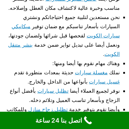
مناسب وخبرة عالية لاكتشاف مكان العطل وإصلاحه.
نحن مستعدين لتلبية جميع احتياجاتكم ونشتري
السيارات بأسعار تناسبكم مع ضمان توفير
ميكانيكي
سيارات الكويت
لفحصها قبل شرائها ولضمان جودتها،
ونعمل أيضا على تبديل تواير ضمن خدمة
بنشر متنقل
الكويت
.
وهناك مهام نقوم بها أيضا ومنها:
نملك
مغسلة سيارات
حديثة بمعدات متطورة تقدم
غسيل سيارات
بأنواعها من الداخل والخارج.
نوفر لجميع العملاء أيضا
تظليل سيارات
بأفضل أنواع
الزجاج وبأسعار تناسب العميل وتلائم دخله.
وأيضا نقوم بتوفير خدمة
تظليل زجاج منازل
وللمكاتب
أيضا وبكل دقة واتقان.
اتصل بنا 24 ساعة
فريقنا يضم كافة الخبرات الأجنبية والمحلية التي أثبتت